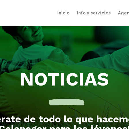
Inicio
Info y servicios
Agen
NOTICIAS
érate de todo lo que hacem
Galapagar para los jóvenes