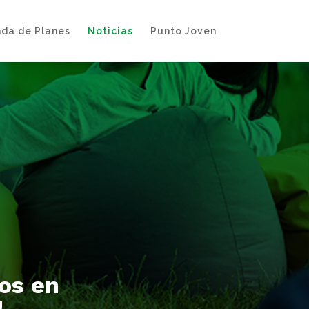
da de Planes
Noticias
Punto Joven
Close
os en
!