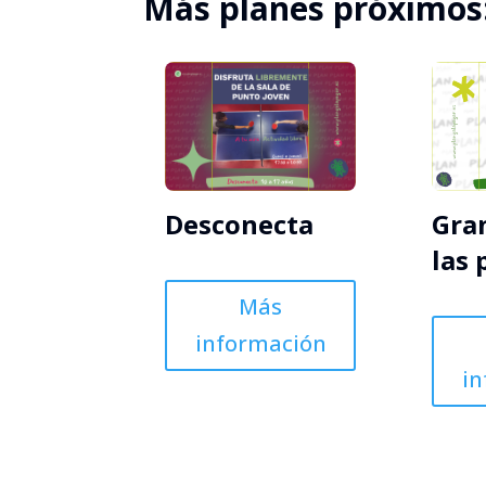
Más planes próximos
Gran
Desconecta
las 
Más
información
i