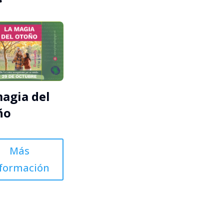
magia del
ño
Más
nformación