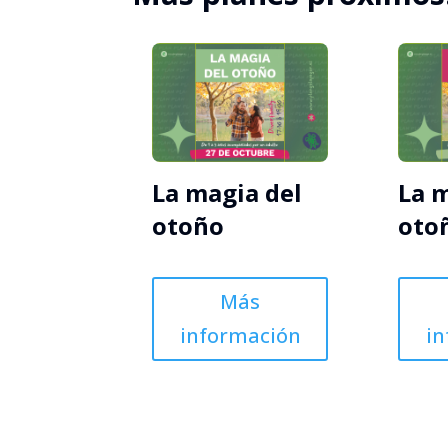
La magia del
La 
otoño
oto
Más
información
i