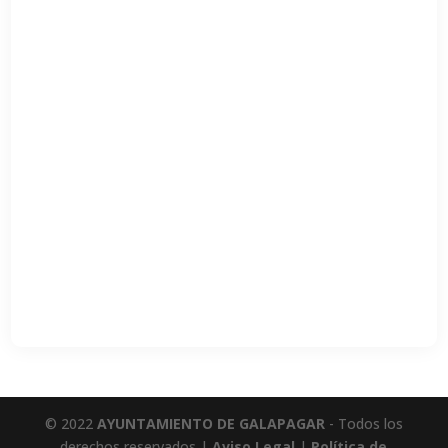
© 2022
AYUNTAMIENTO DE GALAPAGAR
- Todos los
derechos reservados |
Aviso Legal
|
Política de