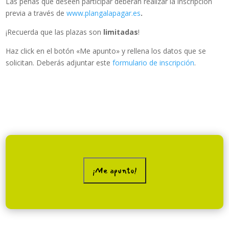
Las peñas que deseen participar deberán realizar la inscripción
previa a través de
www.plangalapagar.es
.
¡Recuerda que las plazas son
limitadas
!
Haz click en el botón «Me apunto» y rellena los datos que se
solicitan. Deberás adjuntar este
formulario de inscripción
.
¡Me apunto!