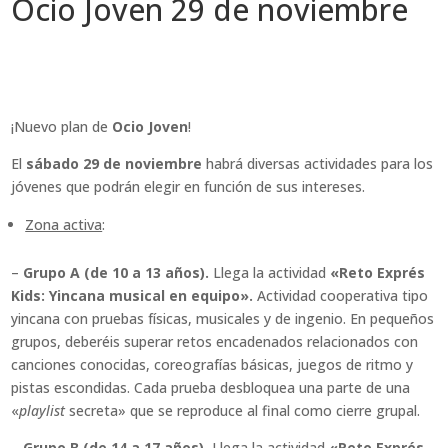
Ocio Joven 29 de noviembre
¡Nuevo plan de
Ocio Joven
!
El
sábado 29 de noviembre
habrá diversas actividades para los
jóvenes que podrán elegir en función de sus intereses.
Zona activa
:
–
Grupo A (de 10 a 13 años).
Llega la actividad
«Reto Exprés
Kids: Yincana musical en equipo».
Actividad cooperativa tipo
yincana con pruebas físicas, musicales y de ingenio. En pequeños
grupos, deberéis superar retos encadenados relacionados con
canciones conocidas, coreografías básicas, juegos de ritmo y
pistas escondidas. Cada prueba desbloquea una parte de una
«
playlist
secreta» que se reproduce al final como cierre grupal.
– Grupo B (de 14 a 17 años).
Llega la actividad
«Reto Exprés