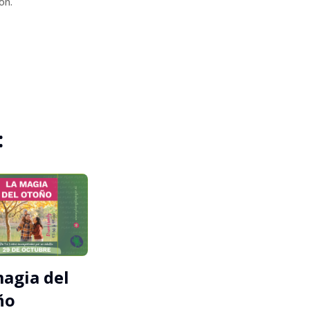
ón.
:
magia del
ño