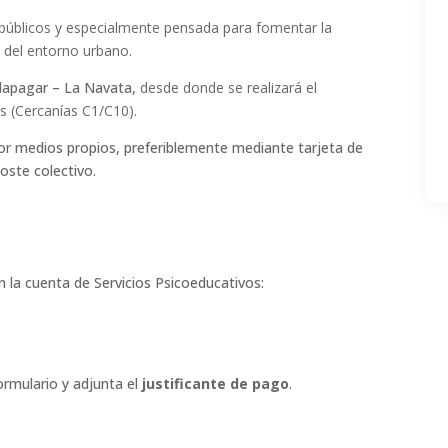
 públicos y especialmente pensada para fomentar la
e del entorno urbano.
lapagar – La Navata,
desde donde se realizará el
s (Cercanías C1/C10).
r medios propios, preferiblemente mediante tarjeta de
oste colectivo.
 la cuenta de Servicios Psicoeducativos:
ormulario y adjunta el
justificante de pago
.