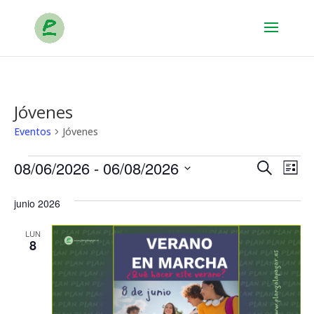
Jóvenes
Eventos
Jóvenes
Eventos
Nave
Na
08/06/2026
 - 
06/08/2026
Buscar
Lista
d
de
Selecciona
vi
la
junio 2026
búsq
fecha.
d
y
LUN
8
Ev
vista
de
Even