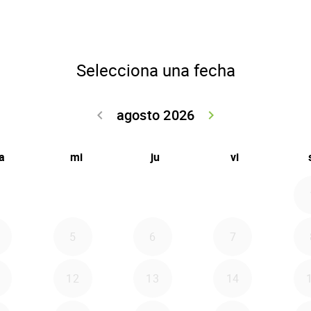
Selecciona una fecha
agosto 2026
keyboard_arrow_left
keyboard_arrow_right
Volver julio 2
Seguir 
a
mi
ju
vi
5
6
7
12
13
14