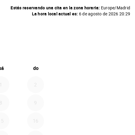
Estás reservando una cita en la zona horaria:
Europe/Madrid
La hora local actual es:
6 de agosto de 2026 20:29
026
adelante septiembre 20
sá
do
1
2
8
9
15
16