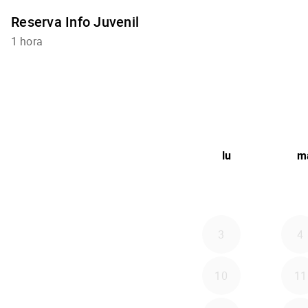
Reserva Info Juvenil
1 hora
lu
m
3
4
10
11