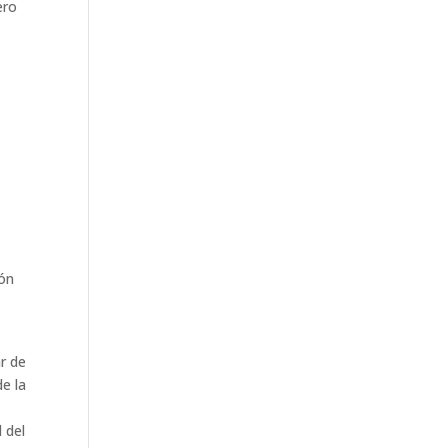
ero
ión
ar de
de la
 del