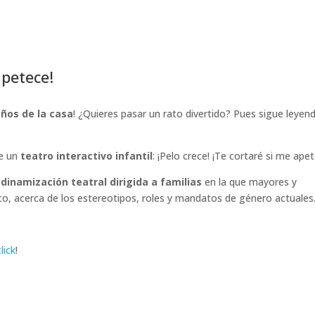
apetece!
ños de la casa
! ¿Quieres pasar un rato divertido? Pues sigue leyen
de un
teatro interactivo infantil
: ¡Pelo crece! ¡Te cortaré si me ape
a
dinamización teatral dirigida a familias
en la que mayores y
co, acerca de los estereotipos, roles y mandatos de género actuales
lick
!